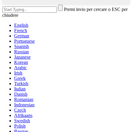
Premi invio per cercare o ESC per
chiudere
English
French
German
Portuguese
Spanish
Russian
Japanese
Korean
Arabic
Irish
Greek
Turkish
Italian
Danish
Romanian
Indonesian
Czech
Afrikaans
Swedish
Polish
Basque