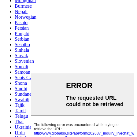
Mongolian
Burmese
Nepali
Norwegian
Pashto
Persian
Punjabi
Serbian
Sesotho
Sinhala
Slovak
Slovenian
Somali
Samoan
Scots Gaelic
Shona
Sindhi
Sundanese
Swahili
Tajik
Tamil
Telugu
Thai
Ukrainian
Urdu