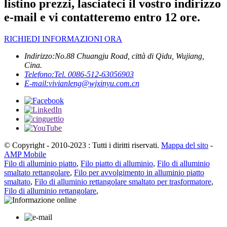
listino prezzi, lasciateci il vostro indirizzo
e-mail e vi contatteremo entro 12 ore.
RICHIEDI INFORMAZIONI ORA
Indirizzo:
No.88 Chuangju Road, città di Qidu, Wujiang,
Cina.
Telefono:
Tel. 0086-512-63056903
E-mail:
vivianleng@wjxinyu.com.cn
© Copyright - 2010-2023 : Tutti i diritti riservati.
Mappa del sito
-
AMP Mobile
Filo di alluminio piatto
,
Filo piatto di alluminio
,
Filo di alluminio
smaltato rettangolare
,
Filo per avvolgimento in alluminio piatto
smaltato
,
Filo di alluminio rettangolare smaltato per trasformatore
,
Filo di alluminio rettangolare
,