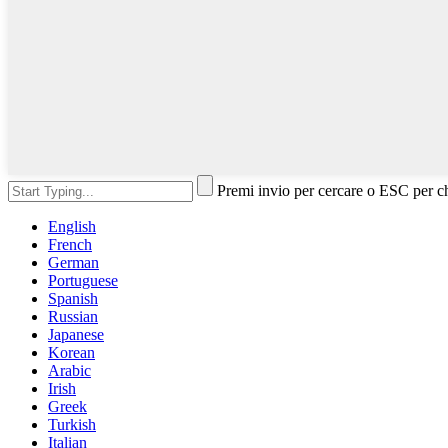
Premi invio per cercare o ESC per c
English
French
German
Portuguese
Spanish
Russian
Japanese
Korean
Arabic
Irish
Greek
Turkish
Italian