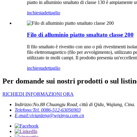
piatto in alluminio smaltato di classe 130 è ampiamente u
inchiesta
dettaglio
Filo di alluminio piatto smaltato classe 200
Il filo smaltato è rivestito con uno o più rivestimenti isola
filo elettromagnetico (filo per avvolgimento), utilizzato pe
utilizzato in molti campi. Il prodotto presenta un'eccellent
inchiesta
dettaglio
Per domande sui nostri prodotti o sul listin
RICHIEDI INFORMAZIONI ORA
Indirizzo:
No.88 Chuangju Road, città di Qidu, Wujiang, Cina.
Telefono:
Tel. 0086-512-63056903
E-mail:
vivianleng@wjxinyu.com.cn