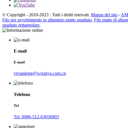
© Copyright - 2010-2023 : Tutti i diritti riservati.
Mappa del sito
-
AMP
Filo per avvolgimento in alluminio piatto smaltato
,
Filo piatto di allu
smaltato rettangolare
,
E-mail
E-mail
vivianleng@wjxinyu.com.cn
Telefono
Tel
Tel. 0086-512-63056903