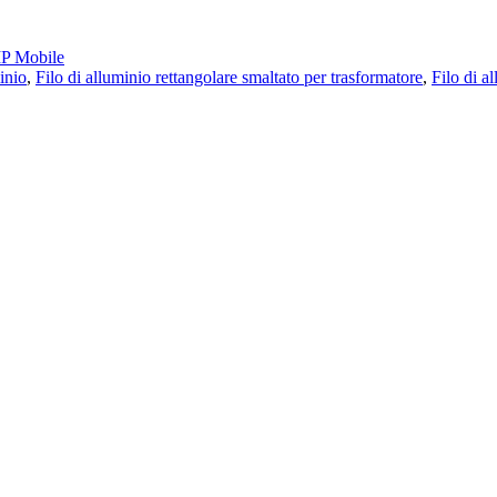
 Mobile
minio
,
Filo di alluminio rettangolare smaltato per trasformatore
,
Filo di a