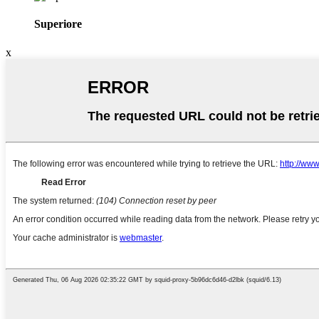
Superiore
x