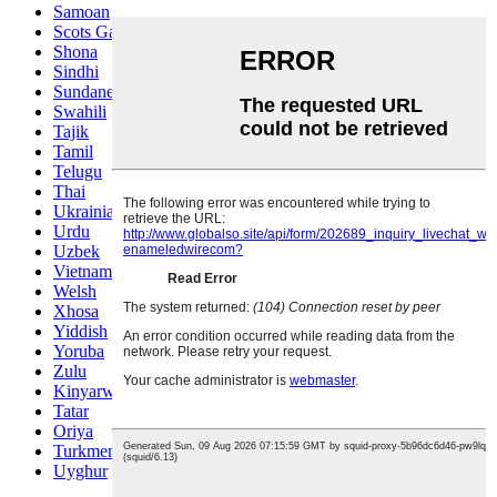
Samoan
Scots Gaelic
Shona
Sindhi
Sundanese
Swahili
Tajik
Tamil
Telugu
Thai
Ukrainian
Urdu
Uzbek
Vietnamese
Welsh
Xhosa
Yiddish
Yoruba
Zulu
Kinyarwanda
Tatar
Oriya
Turkmen
Uyghur